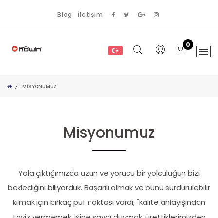
Blog
İletişim
0
MISYONUMUZ
Misyonumuz
Yola çıktığımızda uzun ve yorucu bir yolculuğun bizi
beklediğini biliyorduk. Başarılı olmak ve bunu sürdürülebilir
kılmak için birkaç püf noktası vardı; "kalite anlayışından
taviz vermemek, işine saygı duymak, ürettiklerimizden